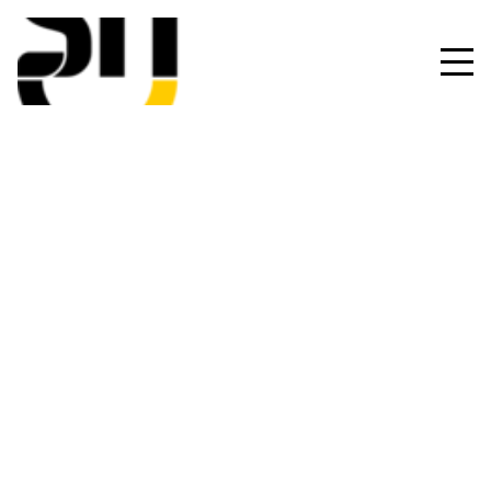
HOME
SERVIZI
IMPIANTI CIVILI
IMPIANTI INDUSTRIALI
PREFABRICAZIONE E SKID
ANTINCENDIO