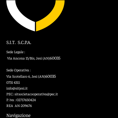
ANTINCENDIO
INFRASTRUTTURE
S.I.T. S.C.P.A.
CARPENTERIA
Sede Legale :
60035
Via Ancona 15/Bis
, Jesi (AN)
CASE HISTORY
Sede Operativa :
60035
Via Scotellaro 6, Jesi (AN)
0731 4311
CERTIFICAZIONI
info@sitjesi.it
PEC:
sitsocietacooperativa@pec.it
P. iva : 02717650424
REA AN-209676
CONTATTI
Navigazione