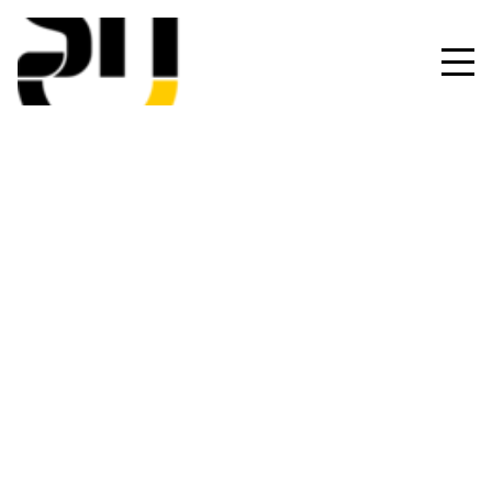
Création
Servizio
Concept, Web Design, Marketing
Cliente
Anno
Chloé Moreau
2022